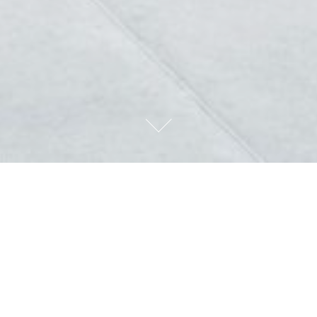
DTW MONTAGEN AG
IHR FACHPARTNER FÜR IHRE
DUSCHTRENNWAND