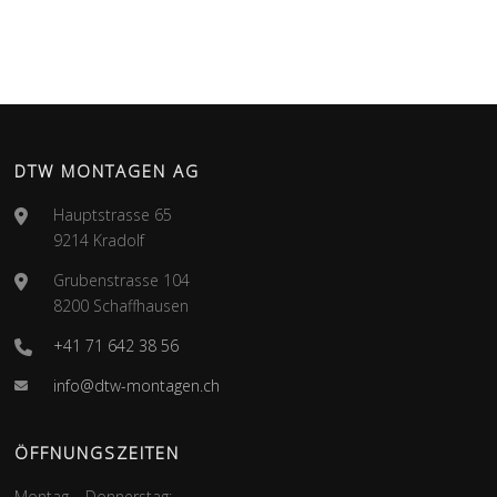
DTW MONTAGEN AG
Hauptstrasse 65
9214 Kradolf
Grubenstrasse 104
8200 Schaffhausen
+41 71 642 38 56
info@dtw-montagen.ch
ÖFFNUNGSZEITEN
Montag – Donnerstag: