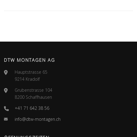
DTW MONTAGEN AG
Hauptstrasse 65
9214 Kradolf
Grubenstrasse 104
8200 Schaffhausen
+41 71 642 38 56
info@dtw-montagen.ch