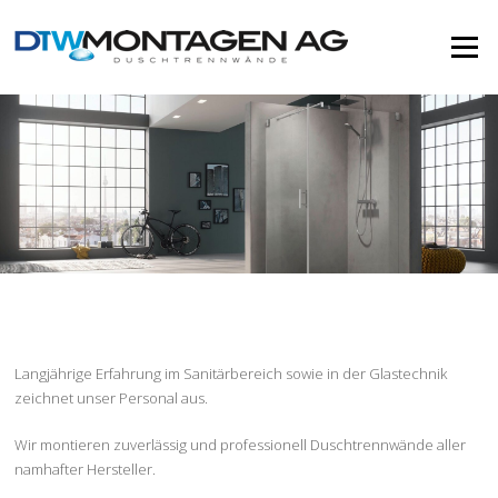
Zum
Inhalt
Menü
springen
Langjährige Erfahrung im Sanitärbereich sowie in der Glastechnik
zeichnet unser Personal aus.
Wir montieren zuverlässig und professionell Duschtrennwände aller
namhafter Hersteller.